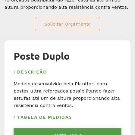
altura proporcionando alta resistência contra ventos.
Eventos
Solicitar Orçamento
Contato
REDES SOCIAIS
Poste Duplo
Curta nossa página
Facebook
DESCRIÇÃO
Increva-se em nosso canal
Modelo desenvolvido pela Plantfort com
YouTube
postes ultra reforçados possibilitando fazer
estufas até 8m de altura proporcionando alta
Siga nosso perfil
LinkedIn
resistência contra ventos.
TABELA DE MEDIDAS
Siga nosso perfil
Twitter