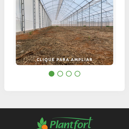
Obter rotas
Google Maps
Obter rotas
Waze
CLIQUE PARA AMPLIAR
1
2
3
4