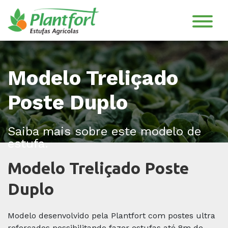
MENU
Modelo Treliçado
Home
Poste Duplo
Empresa
Saiba mais sobre este modelo de
estufa.
Blog
Modelo Treliçado Poste
Orçamento
Duplo
Estufas
Modelo desenvolvido pela Plantfort com postes ultra
reforçados possibilitando fazer estufas até 8m de