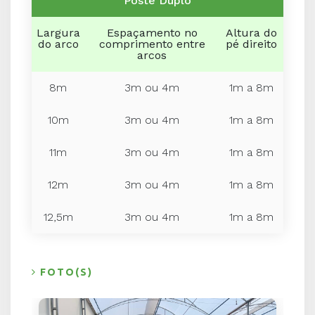
Poste Duplo
CONTATO
Largura
Espaçamento no
Altura do
do arco
comprimento entre
pé direito
Telefone Fixo
arcos
+55 (16) 3368-4102
8m
3m ou 4m
1m a 8m
Telefone Fixo
+55 (16) 3368-2011
10m
3m ou 4m
1m a 8m
Telefone Fixo
+55 (16) 3368-4108
11m
3m ou 4m
1m a 8m
WhatsApp
+55 (16) 99183-0506
12m
3m ou 4m
1m a 8m
12,5m
3m ou 4m
1m a 8m
WhatsApp
+55 (16) 99179-6050
LOCALIZAÇÃO
FOTO(S)
Rodovia Washington Luís, KM 220.
São Carlos / São Paulo CEP: 13571-510