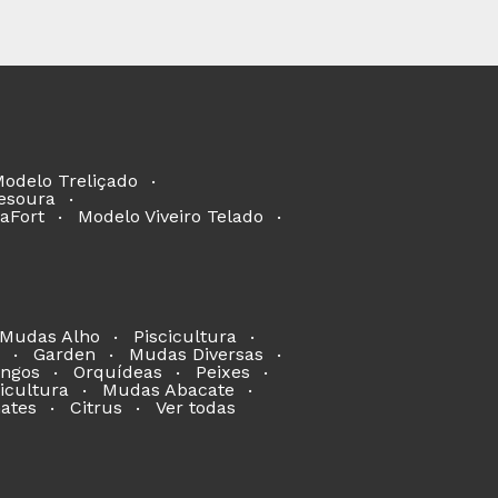
odelo Treliçado
esoura
aFort
Modelo Viveiro Telado
Mudas Alho
Piscicultura
Garden
Mudas Diversas
ngos
Orquídeas
Peixes
icultura
Mudas Abacate
ates
Citrus
Ver todas