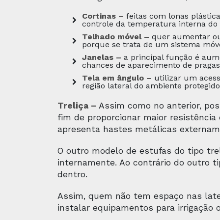
Cortinas –
feitas com lonas plástic
controle da temperatura interna do
Telhado móvel –
quer aumentar ou 
porque se trata de um sistema mó
Janelas –
a principal função é aum
chances de aparecimento de pragas
Tela em ângulo –
utilizar um acess
região lateral do ambiente protegido
Treliça –
Assim como no anterior, poss
fim de proporcionar maior resistênci
apresenta hastes metálicas extername
O outro modelo de estufas do tipo tre
internamente. Ao contrário do outro t
dentro.
Assim, quem não tem espaço nas later
instalar equipamentos para irrigação o