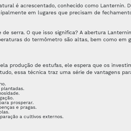
atural é acrescentado, conhecido como Lanternin.
ncipalmente em lugares que precisam de fechamento
e serra. O que isso significa? A abertura Lanternin
peraturas do termômetro são altas, bem como em g
ela produção de estufas, ele espera que os invest
udo, essa técnica traz uma série de vantagens para 
no.
plantadas.
nosidade.
gação.
para prosperar.
oenças e pragas.
olas.
ração a cultivos externos.