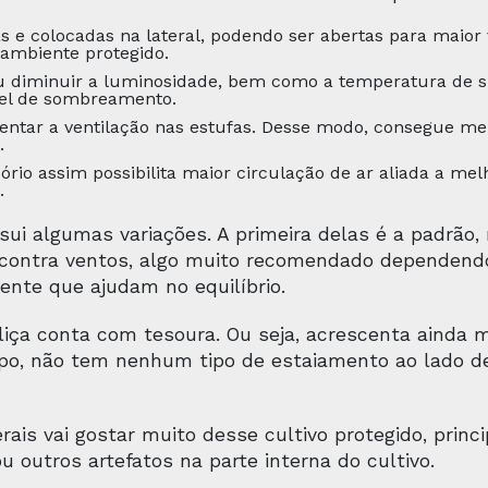
as e colocadas na lateral, podendo ser abertas para maior
 ambiente protegido.
diminuir a luminosidade, bem como a temperatura de sua
vel de sombreamento.
entar a ventilação nas estufas. Desse modo, consegue mel
.
ório assim possibilita maior circulação de ar aliada a mel
.
ui algumas variações. A primeira delas é a padrão,
a contra ventos, algo muito recomendado dependendo
nte que ajudam no equilíbrio.
liça conta com tesoura. Ou seja, acrescenta ainda 
ipo, não tem nenhum tipo de estaiamento ao lado de 
ais vai gostar muito desse cultivo protegido, pri
u outros artefatos na parte interna do cultivo.