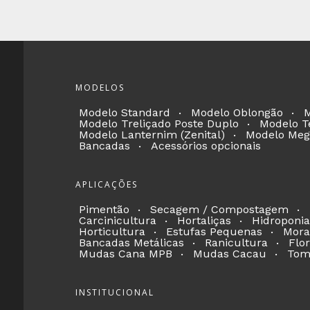
MODELOS
Modelo Standard
Modelo Oblongão
M
Modelo Treliçado Poste Duplo
Modelo T
Modelo Lanternim (Zenital)
Modelo Meg
Bancadas
Acessórios opcionais
APLICAÇÕES
Pimentão
Secagem / Compostagem
Carcinicultura
Hortaliças
Hidroponia
Horticultura
Estufas Pequenas
Mora
Bancadas Metálicas
Ranicultura
Flor
Mudas Cana MPB
Mudas Cacau
Tom
INSTITUCIONAL