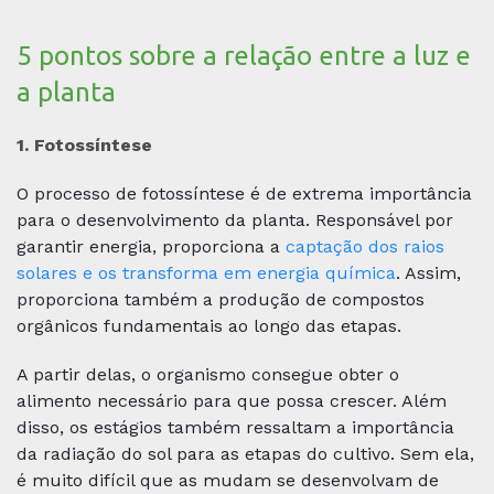
CONTATO
5 pontos sobre a relação entre a luz e
Telefone Fixo
a planta
+55 (16) 3368-4102
Telefone Fixo
1. Fotossíntese
+55 (16) 3368-2011
O processo de fotossíntese é de extrema importância
Telefone Fixo
para o desenvolvimento da planta. Responsável por
+55 (16) 3368-4108
garantir energia, proporciona a
captação dos raios
solares e os transforma em energia química
. Assim,
WhatsApp
+55 (16) 99183-0506
proporciona também a produção de compostos
orgânicos fundamentais ao longo das etapas.
WhatsApp
+55 (16) 99179-6050
A partir delas, o organismo consegue obter o
alimento necessário para que possa crescer. Além
LOCALIZAÇÃO
disso, os estágios também ressaltam a importância
da radiação do sol para as etapas do cultivo. Sem ela,
Rodovia Washington Luís, KM 220.
é muito difícil que as mudam se desenvolvam de
São Carlos / São Paulo CEP: 13571-510