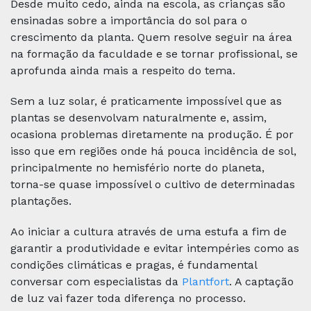
Desde muito cedo, ainda na escola, as crianças são
ensinadas sobre a importância do sol para o
Eventos
crescimento da planta. Quem resolve seguir na área
na formação da faculdade e se tornar profissional, se
Contato
aprofunda ainda mais a respeito do tema.
Sem a luz solar, é praticamente impossível que as
REDES SOCIAIS
plantas se desenvolvam naturalmente e, assim,
ocasiona problemas diretamente na produção. É por
Curta nossa página
isso que em regiões onde há pouca incidência de sol,
Facebook
principalmente no hemisfério norte do planeta,
torna-se quase impossível o cultivo de determinadas
Increva-se em nosso canal
YouTube
plantações.
Siga nosso perfil
Ao iniciar a cultura através de uma estufa a fim de
LinkedIn
garantir a produtividade e evitar intempéries como as
condições climáticas e pragas, é fundamental
Siga nosso perfil
Twitter
conversar com especialistas da
Plantfort
. A captação
de luz vai fazer toda diferença no processo.